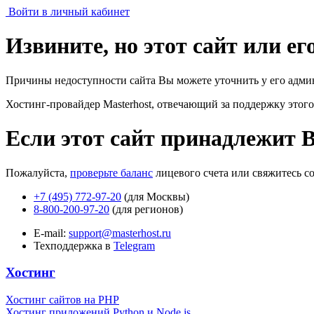
Войти в личный кабинет
Извините, но этот сайт или е
Причины недоступности сайта Вы можете уточнить у его адми
Хостинг-провайдер Masterhost, отвечающий за поддержку
этого
Если этот сайт принадлежит 
Пожалуйста,
проверьте баланс
лицевого счета или свяжитесь с
+7 (495) 772-97-20
(для Москвы)
8-800-200-97-20
(для регионов)
E-mail:
support@masterhost.ru
Техподдержка в
Telegram
Хостинг
Хостинг сайтов на PHP
Хостинг приложений Python и Node.js